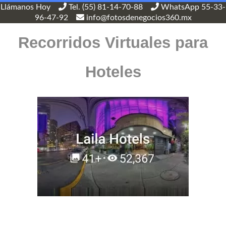
Llámanos Hoy
Tel. (55) 81-14-70-88
WhatsApp 55-33-
96-47-92
info@fotosdenegocios360.mx
Recorridos Virtuales para
Hoteles