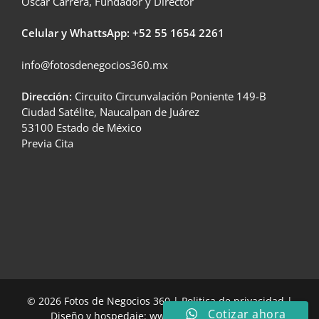
Oscar Carrera, Fundador y Director
Celular y WhattsApp: +52
55 1654 2261
info@fotosdenegocios360.mx
Dirección:
Circuito Circunvalación Poniente 149-B
Ciudad Satélite, Naucalpan de Juárez
53100 Estado de México
Previa Cita
© 2026 Fotos de Negocios 360 |
Politica de privacidad
|
Cotizar ahora
Diseño y hospedaje:
www.carreraenlinea.com