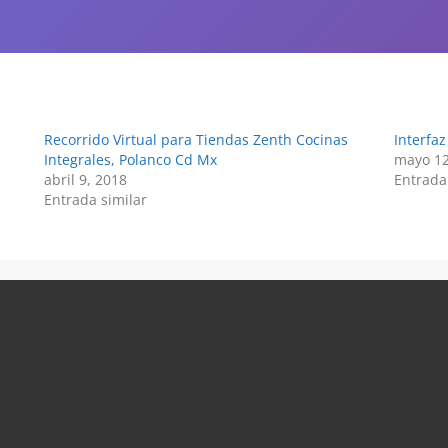
Recorrido Virtual para Tiendas Zenth Cocinas
Interfa
Integrales, Polanco Cd Mx
mayo 12
abril 9, 2018
Entrada
Entrada similar