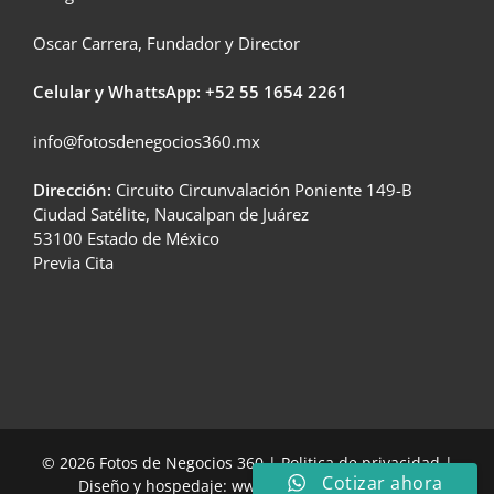
Oscar Carrera, Fundador y Director
Celular y WhattsApp: +52
55 1654 2261
info@fotosdenegocios360.mx
Dirección:
Circuito Circunvalación Poniente 149-B
Ciudad Satélite, Naucalpan de Juárez
53100 Estado de México
Previa Cita
© 2026 Fotos de Negocios 360 |
Politica de privacidad
|
Cotizar ahora
Diseño y hospedaje:
www.carreraenlinea.com