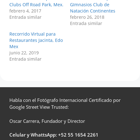
Clubs Off Road Park, Mex.
GImnasios Club de
febrero 4, 2017
Natación Continentes
Entrada similar
febrero 26, 2018
Entrada similar
Recorrido Virtual para
Restaurantes Jacinta, Edo
Mex
junio 22, 2019
Entrada similar
Habla con el Fotógrafo Internacional Certificado por
Google Street View Trusted:
Oscar Carrera, Fundador y Director
Celular y WhattsApp: +52
55 1654 2261