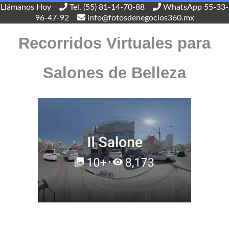
Llámanos Hoy
Tel. (55) 81-14-70-88
WhatsApp 55-33-
96-47-92
info@fotosdenegocios360.mx
Recorridos Virtuales para
Salones de Belleza