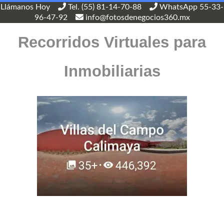
Llámanos Hoy
Tel. (55) 81-14-70-88
WhatsApp 55-33-
96-47-92
info@fotosdenegocios360.mx
Recorridos Virtuales para
Inmobiliarias