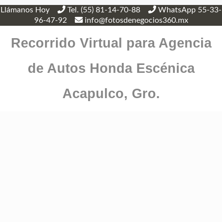
Llámanos Hoy
Tel. (55) 81-14-70-88
WhatsApp 55-33-
96-47-92
info@fotosdenegocios360.mx
Recorrido Virtual para Agencia
de Autos Honda Escénica
Acapulco, Gro.