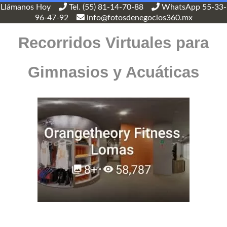
Llámanos Hoy
Tel. (55) 81-14-70-88
WhatsApp 55-33-
96-47-92
info@fotosdenegocios360.mx
Recorridos Virtuales para
Gimnasios y Acuáticas