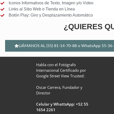
Iconos Informativos de Texto, Imagen y/o Video
Links al Sitio Web o Tienda en Línea
Botón Play: Giro y Desplazamiento Automático
¿QUIERES QU
LlÁMANOS AL (55) 81-14-70-88 o WhatsApp 55-36-
Habla con el Fotógrafo
Internacional Certificado por
Google Street View Trusted:
Oscar Carrera, Fundador y
Director
Celular y WhattsApp: +52
55
1654 2261