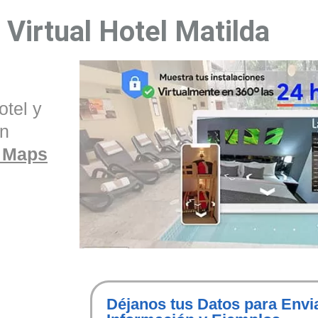
 Virtual Hotel Matilda
tel y
un
 Maps
Déjanos tus Datos para Envi