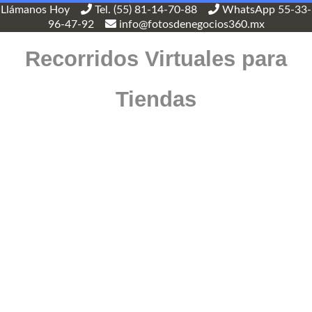
Llámanos Hoy
Tel. (55) 81-14-70-88
WhatsApp 55-33-
96-47-92
info@fotosdenegocios360.mx
Recorridos Virtuales para
Tiendas