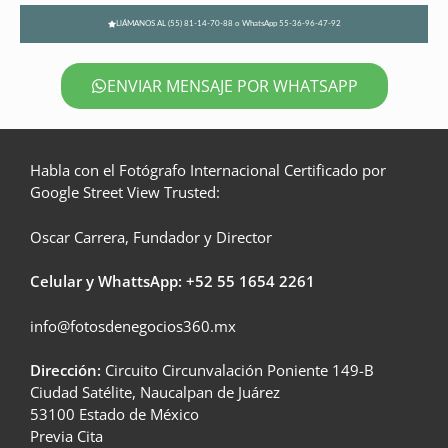
LlÁMANOS AL (55) 81-14-70-88 o WhatsApp 55-36-96-47-92
ENVIAR MENSAJE POR WHATSAPP
Habla con el Fotógrafo Internacional Certificado por
Google Street View Trusted:
Oscar Carrera, Fundador y Director
Celular y WhattsApp: +52
55 1654 2261
info@fotosdenegocios360.mx
Dirección:
Circuito Circunvalación Poniente 149-B
Ciudad Satélite, Naucalpan de Juárez
53100 Estado de México
Previa Cita