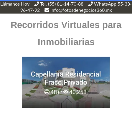
Llámanos Hoy
Tel. (55) 81-14-70-88
WhatsApp 55-33-
96-47-92
info@fotosdenegocios360.mx
Recorridos Virtuales para
Inmobiliarias