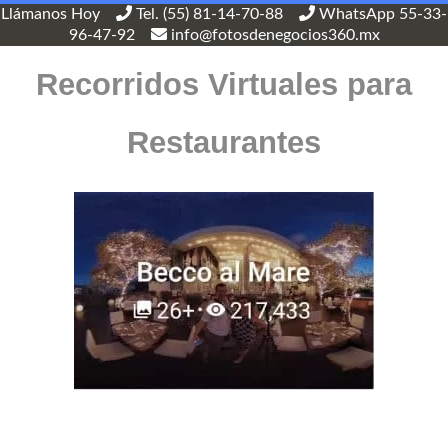
Llámanos Hoy
Tel. (55) 81-14-70-88
WhatsApp 55-33-
96-47-92
info@fotosdenegocios360.mx
Recorridos Virtuales para
Restaurantes