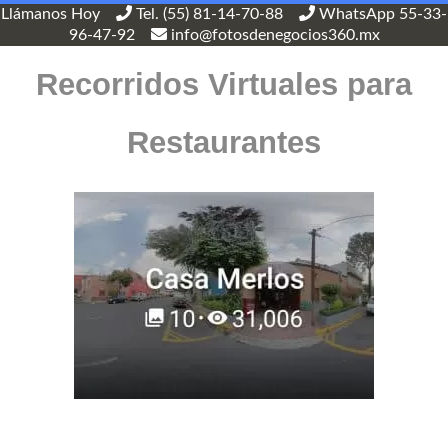
Llámanos Hoy
Tel. (55) 81-14-70-88
WhatsApp 55-33-
96-47-92
info@fotosdenegocios360.mx
Recorridos Virtuales para
Restaurantes