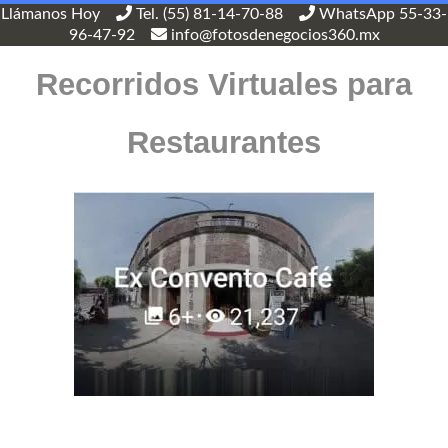
Llámanos Hoy
Tel. (55) 81-14-70-88
WhatsApp 55-33-
96-47-92
info@fotosdenegocios360.mx
Recorridos Virtuales para
Restaurantes