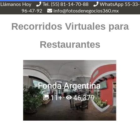
Llámanos Hoy
Tel. (55) 81-14-70-88
WhatsApp 55-33-
96-47-92
info@fotosdenegocios360.mx
Recorridos Virtuales para
Restaurantes