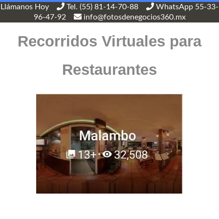
Llámanos Hoy
Tel. (55) 81-14-70-88
WhatsApp 55-33-
96-47-92
info@fotosdenegocios360.mx
Recorridos Virtuales para
Restaurantes