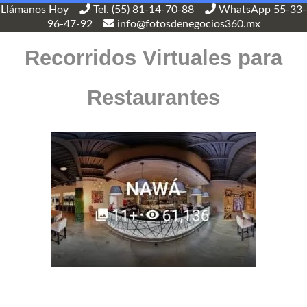
Llámanos Hoy
Tel. (55) 81-14-70-88
WhatsApp 55-33-
96-47-92
info@fotosdenegocios360.mx
Recorridos Virtuales para
Restaurantes