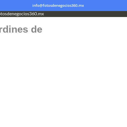
info@fotosdenegocios360.mx
tosdenegocios360.mx
rdines de