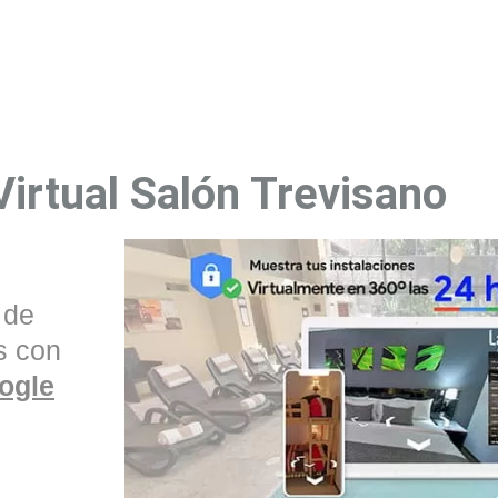
Virtual Salón Trevisano
 de
s con
ogle