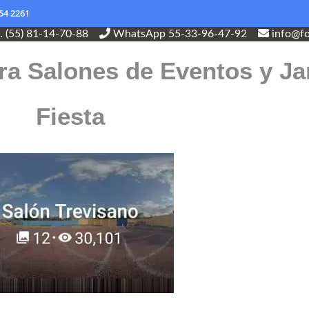
54 2261
l. (55) 81-14-70-88
WhatsApp 55-33-96-47-92
info@fo
ra Salones de Eventos y Ja
Fiesta