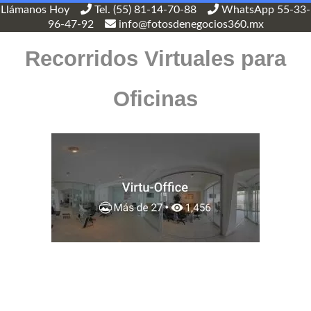
Llámanos Hoy
Tel. (55) 81-14-70-88
WhatsApp 55-33-
96-47-92
info@fotosdenegocios360.mx
Recorridos Virtuales para
Oficinas