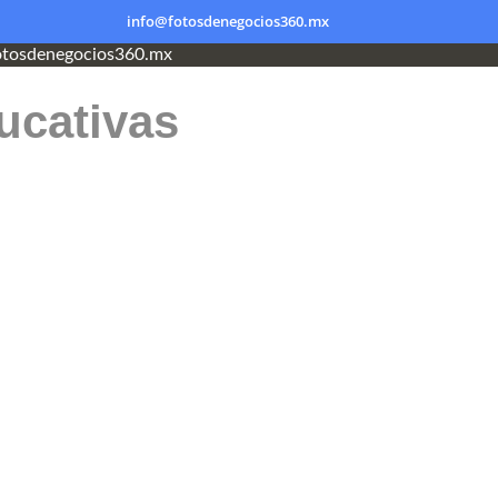
info@fotosdenegocios360.mx
tosdenegocios360.mx
ucativas