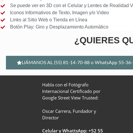
Se puede ver en 3D con el Celular y Lentes de Realidad Vi
Iconos Informativos de Texto, Imagen y/o Video
Links al Sitio Web o Tienda en Línea
Botón Play: Giro y Desplazamiento Automático
¿QUIERES QU
LlÁMANOS AL (55) 81-14-70-88 o WhatsApp 55-36-
Habla con el Fotógrafo
Internacional Certificado por
Google Street View Trusted:
Oscar Carrera, Fundador y
Director
Celular y WhattsApp: +52
55