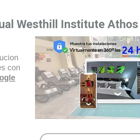
ual Westhill Institute Athos
tucion
es con
ogle