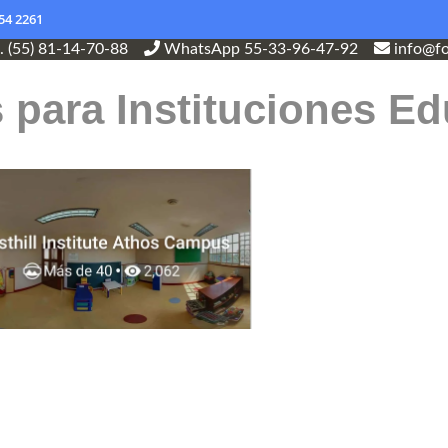
54 2261
l. (55) 81-14-70-88
WhatsApp 55-33-96-47-92
info@fo
s para Instituciones Ed