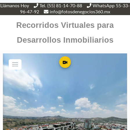
Llámanos Hoy
Tel. (55) 81-14-70-88
WhatsApp 55-33-
96-47-92
info@fotosdenegocios360.mx
Recorridos Virtuales para
Desarrollos Inmobiliarios