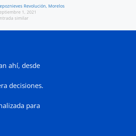
epoznieves Revolución, Morelos
eptiembre 1, 2021
ntrada similar
an ahí, desde
ra decisiones.
nalizada para