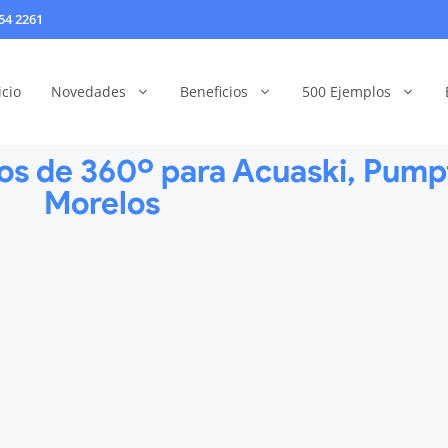
54 2261
icio
Novedades
Beneficios
500 Ejemplos
os de 360º para Acuaski, Pumpt
Morelos