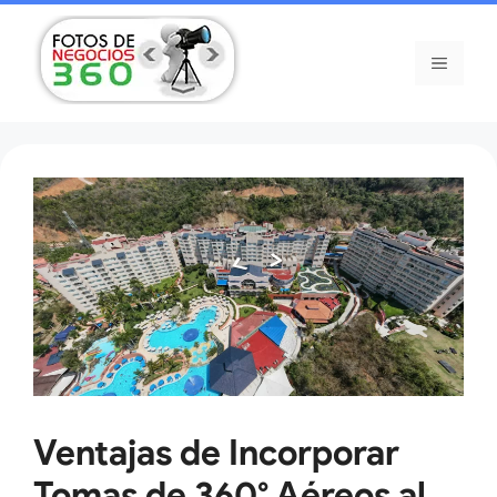
Saltar
al
Menú
contenido
Ventajas de Incorporar
Tomas de 360° Aéreos al